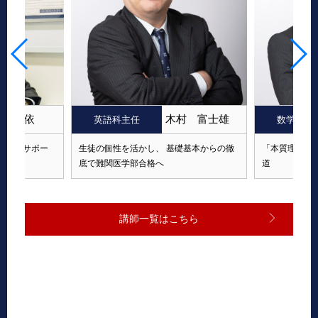
田 桂依
木村 富士雄
英語科主任
数学科主
成長をサポー
生徒の個性を活かし、
基礎基本からの徹
「本質理解」
底で難関医学部合格へ
道
講師一覧はこちら