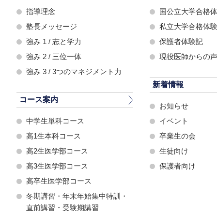
指導理念
国公立大学合格
塾長メッセージ
私立大学合格体
強み 1 / 志と学力
保護者体験記
強み 2 / 三位一体
現役医師からの
強み 3 / 3つのマネジメント力
新着情報
コース案内
お知らせ
中学生単科コース
イベント
高1生本科コース
卒業生の会
高2生医学部コース
生徒向け
高3生医学部コース
保護者向け
高卒生医学部コース
冬期講習・年末年始集中特訓・
直前講習・受験期講習