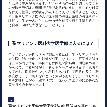
とは違う重みがあります。どう生きるのかにも関わってくる
のが医学部受験。難関で特殊であるがゆえに、専門的な対策
を行える塾選びが受験を突破するうえで一番重要ともいえま
す。聖マリアンナ医科大学医学部の特性と生徒の特性を深く
理解し、生徒一人ひとりに合わせた対策を行える塾を選ぶの
は合格に向けた大事な一歩になります。
聖マリアンナ医科大学医学部に入るには？
聖マリアンナ医科大学医学部に入るには、聖マリアンナ医科
大学医学部に特化した対策が必要になります。医学部入試は
偏差値が同じでも、科目ごとに問題の難易度・問題数の違い
から必要とする対策が全く異なるケースがあります。思考力
を問われ、問題数が少ない科目もあれば、問題数が多く、難
易度はそこまで高くないという大学もあります。これらの傾
向を加味しながら、聖マリアンナ医科大学医学部に必要な対
策を行う必要があります。
1
聖マリアンナ医科大学医学部の出題傾向を基に、あ