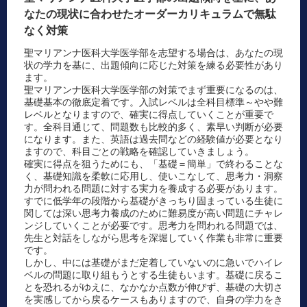
なたの現状に合わせたオーダーカリキュラムで無駄
なく対策
聖マリアンナ医科大学医学部を志望する場合は、あなたの現
状の学力を基に、出題傾向に応じた対策を練る必要性があり
ます。
聖マリアンナ医科大学医学部の対策でまず重要になるのは、
基礎基本の徹底定着です。入試レベルは全科目標準～やや難
レベルとなりますので、確実に得点していくことが重要で
す。全科目通じて、問題数も比較的多く、素早い判断が必要
になります。また、英語は過去問などの経験値が必要となり
ますので、科目ごとの戦略を確認していきましょう。
確実に得点を狙うためにも、「基礎＝簡単」で終わることな
く、基礎知識を柔軟に応用し、使いこなして、思考力・洞察
力が問われる問題に対する実力を養成する必要があります。
すでに低学年の段階から基礎がきっちり固まっている生徒に
関しては深い思考力養成のために難易度が高い問題にチャレ
ンジしていくことが必要です。思考力を問われる問題では、
先生と対話をしながら思考を深堀していく作業も非常に重要
です。
しかし、中には基礎がまだ定着していないのに急いでハイレ
ベルの問題に取り組もうとする生徒もいます。基礎に戻るこ
とを恐れるがゆえに、なかなか点数が伸びず、基礎の大切さ
を実感してから戻るケースもありますので、自身の学力をき