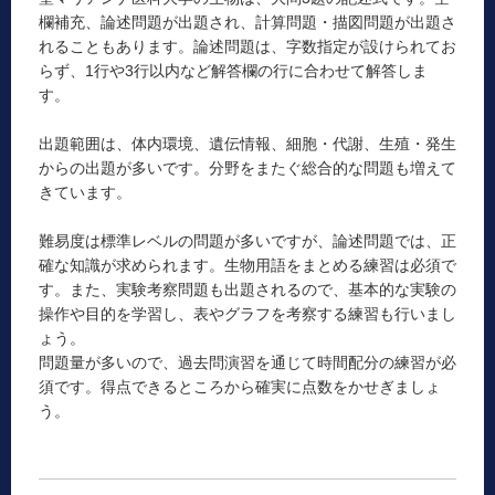
欄補充、論述問題が出題され、計算問題・描図問題が出題さ
れることもあります。論述問題は、字数指定が設けられてお
らず、1行や3行以内など解答欄の行に合わせて解答しま
す。
出題範囲は、体内環境、遺伝情報、細胞・代謝、生殖・発生
からの出題が多いです。分野をまたぐ総合的な問題も増えて
きています。
難易度は標準レベルの問題が多いですが、論述問題では、正
確な知識が求められます。生物用語をまとめる練習は必須で
す。また、実験考察問題も出題されるので、基本的な実験の
操作や目的を学習し、表やグラフを考察する練習も行いまし
ょう。
問題量が多いので、過去問演習を通じて時間配分の練習が必
須です。得点できるところから確実に点数をかせぎましょ
う。