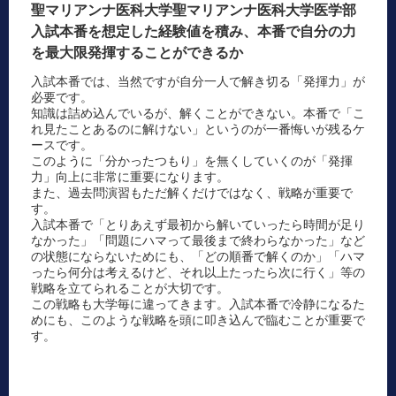
聖マリアンナ医科大学聖マリアンナ医科大学医学部
入試本番を想定した経験値を積み、本番で自分の力
を最大限発揮することができるか
入試本番では、当然ですが自分一人で解き切る「発揮力」が
必要です。
知識は詰め込んでいるが、解くことができない。本番で「こ
れ見たことあるのに解けない」というのが一番悔いが残るケ
ースです。
このように「分かったつもり」を無くしていくのが「発揮
力」向上に非常に重要になります。
また、過去問演習もただ解くだけではなく、戦略が重要で
す。
入試本番で「とりあえず最初から解いていったら時間が足り
なかった」「問題にハマって最後まで終わらなかった」など
の状態にならないためにも、「どの順番で解くのか」「ハマ
ったら何分は考えるけど、それ以上たったら次に行く」等の
戦略を立てられることが大切です。
この戦略も大学毎に違ってきます。入試本番で冷静になるた
めにも、このような戦略を頭に叩き込んで臨むことが重要で
す。