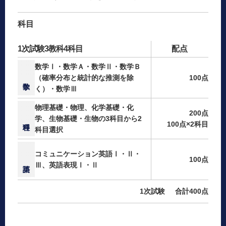
科目
1次試験
3教科4科目
配点
数学Ⅰ・数学Ａ・数学Ⅱ・数学Ｂ
（確率分布と統計的な推測を除
100点
く）・数学Ⅲ
物理基礎・物理、化学基礎・化
200点
学、生物基礎・生物の3科目から2
100点×2科目
科目選択
コミュニケーション英語Ⅰ・Ⅱ・
100点
Ⅲ、英語表現Ⅰ・Ⅱ
1次試験
合計400点