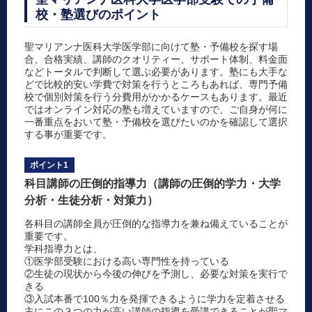
校・塾選びのポイント
聖マリアンナ医科大学医学部に向けて塾・予備校を探す場
合、合格実績、講師のクオリティー、サポート体制、料金面
などトータルで判断して選ぶ必要があります。塾にも大手な
どで比較的安い学費で対策を行うところもあれば、専門予備
校で個別対策を行う分費用がかかるケースもあります。最近
ではオンライン対応の塾も増えていますので、ご自身が何に
一番重点をおいて塾・予備校を選びたいのかを確認して選択
する事が重要です。
ポイント1
科目講師の圧倒的指導力（講師の圧倒的学力・大学
分析・生徒分析・対策力）
各科目の講師全員が圧倒的な指導力を兼ね備えていることが
重要です。
学科指導力とは、
①医学部受験における高い専門性を持っている
②生徒の現状から今後の伸びを予測し、必要な対策を実行で
きる
③入試本番で100％力を発揮できるように学力を定着させる
主にこの３つの力が高い講師の指導を受講できることが聖マ