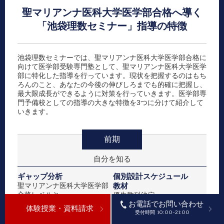
聖マリアンナ医科大学医学部合格へ導く
「池袋理数セミナー」指導の特徴
池袋理数セミナーでは、聖マリアンナ医科大学医学部合格に
向けて医学部受験専門塾として、聖マリアンナ医科大学医学
部に特化した指導を行っています。現状を把握するのはもち
ろんのこと、あなたの今後の伸びしろまでも的確に把握し、
最大限成長ができるように対策を行っていきます。医学部専
門予備校としての指導の大きな特徴を3つに分けて紹介して
いきます。
前期
自分を知る
ギャップ分析
個別設計スケジュール
聖マリアンナ医科大学医学部
教材
合格レベルと～
優先教科決定
お電話でお問い合わせ
現状学力の分析
教科バランス
体験授業・資料請求
10:00-21:00
受付時間