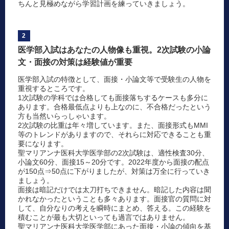
ちんと見極めながら学習計画を練っていきましょう。
2
医学部入試はあなたの人物像も重視。2次試験の小論
文・面接の対策は経験値が重要
医学部入試の特徴として、面接・小論文等で受験生の人物を
重視するところです。
1次試験の学科では合格しても面接落ちするケースも多分に
あります。合格最低点よりも上なのに、不合格だったという
方も当然いらっしゃいます。
2次試験の比重は年々増しています。また、面接形式もMMI
等のトレンドがありますので、それらに対応できることも重
要になります。
聖マリアンナ医科大学医学部の2次試験は、適性検査30分、
小論文60分、面接15～20分です。2022年度から面接の配点
が150点⇒50点に下がりましたが、対策は万全に行っていき
ましょう。
面接は暗記だけでは太刀打ちできません。暗記した内容は聞
かれなかったということも多々あります。面接官の質問に対
して、自分なりの考えを瞬時にまとめ、答える。この経験を
積むことが最も大切といっても過言ではありません。
聖マリアンナ医科大学医学部にあった面接・小論の傾向を基