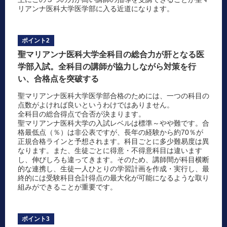
リアンナ医科大学医学部に入る近道になります。
ポイント2
聖マリアンナ医科大学全科目の総合力が肝となる医
学部入試。全科目の講師が協力しながら対策を行
い、合格点を突破する
聖マリアンナ医科大学医学部合格のためには、一つの科目の
点数がよければ良いというわけではありません。
全科目の総合得点で合否が決まります。
聖マリアンナ医科大学の入試レベルは標準～やや難です。合
格最低点（％）は非公表ですが、長年の経験から約70％が
正規合格ラインと予想されます。科目ごとに多少難易度は異
なります。また、生徒ごとに得意・不得意科目は違います
し、伸びしろも違ってきます。そのため、講師間が科目横断
的な連携し、生徒一人ひとりの学習計画を作成・実行し、最
終的には受験科目合計得点の最大化が可能になるような取り
組みができることが重要です。
ポイント3