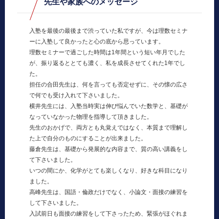
先生や家族へのメッセージ
入塾を最後の最後まで渋っていた私ですが、今は理数セミナ
ーに入塾して良かったと心の底から思っています。
理数セミナーで過ごした時間は1年間という短い年月でした
が、振り返るととても濃く、私を成長させてくれた1年でし
た。
担任の合田先生は、何を言っても否定せずに、その懐の広さ
で何でも受け入れて下さいました。
横井先生には、入塾当時実は伸び悩んでいた数学と、基礎が
なっていなかった物理を指導して頂きました。
先生のおかげで、両方とも丸覚えではなく、本質まで理解し
た上で自分のものにすることが出来ました。
藤倉先生は、基礎から発展的な内容まで、質の高い講義をし
て下さいました。
いつの間にか、化学がとても楽しくなり、好きな科目になり
ました。
高峰先生は、国語・倫政だけでなく、小論文・面接の練習を
して下さいました。
入試前日も面接の練習をして下さったため、緊張がほぐれま